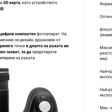
на
SD карта
, като устройството
Форма
GB
Оптич
фокус
цифров компактен
фотоапарат. На
(еквив
мичния си дизайн, вдъхновен от
приляга
точно
в дланта на ръката ви
Макси
ен захват, за да
предотврати
разсто
еперене на ръката.
мм)
:
Най-к
експо
Най-д
експо
Мин. ч