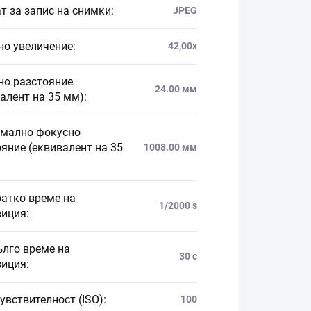
т за запис на снимки
:
JPEG
но увеличение
:
42,00x
но разстояние
24.00 мм
алент на 35 мм)
:
мално фокусно
яние (еквивалент на 35
1008.00 мм
ратко време на
1/2000 s
зиция
:
ълго време на
30 с
зиция
:
увствителност (ISO)
:
100