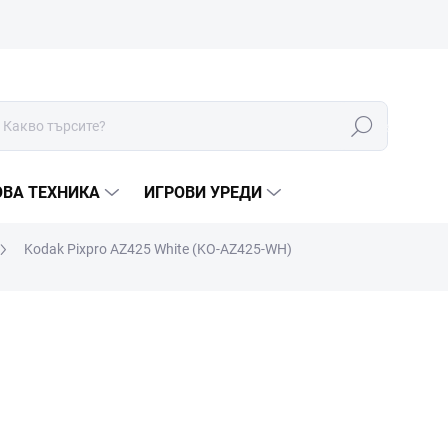
Търсене
ОВА ТЕХНИКА
ИГРОВИ УРЕДИ
Kodak Pixpro AZ425 White (KO-AZ425-WH)
МАРКА:
KODAK
€299
€279
€230,58 без ДДС
Измерване
В НАЛИЧНОСТ (ВЪНШЕН 