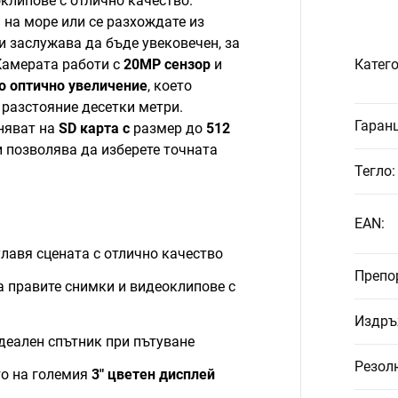
клипове с отлично качество.
 на море или се разхождате из
и заслужава да бъде увековечен, за
 Камерата работи с
20MP сензор
и
Катег
о оптично увеличение
, което
 разстояние десетки метри.
Гаран
няват на
SD карта с
размер до
512
 позволява да изберете точната
Тегло
:
EAN
:
лавя сцената с отлично качество
Препо
а правите снимки и видеоклипове с
Издръ
деален спътник при пътуване
Резол
то на големия
3" цветен дисплей