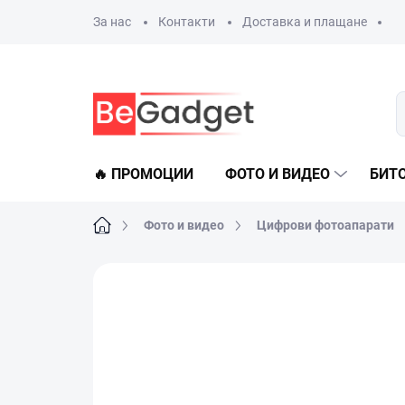
Преминаване
За нас
Контакти
Доставка и плащане
към
съдържанието
🔥 ПРОМОЦИИ
ФОТО И ВИДЕО
БИТ
Начало
Фото и видео
Цифрови фотоапарати
2 оценки
Данни за рейтинга