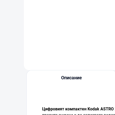
SanDisk Extreme Pro
Sa
microSDXC 512GB + SD
mi
adaptér
ad
€140
€7
В количката
Описание
Цифровият компактен Kodak ASTRO