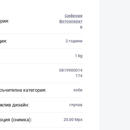
Цифрови
ория
:
фотоапарат
и
ция
:
2 години
1 kg
0819900014
174
ръчителна категория
:
хоби
жлив дизайн
:
глупав
юция (снимка)
:
20,00 Mpx