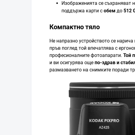
Изображенията се съхраняват 
поддържа карти с
обем
до
512 
Компактно тяло
Не напразно устройството се нарича
пръв поглед той впечатлява с ергоно
професионалните фотоапарати.
Той 
и ви осигурява още
по-здрав и стабил
размазването на снимките поради тр