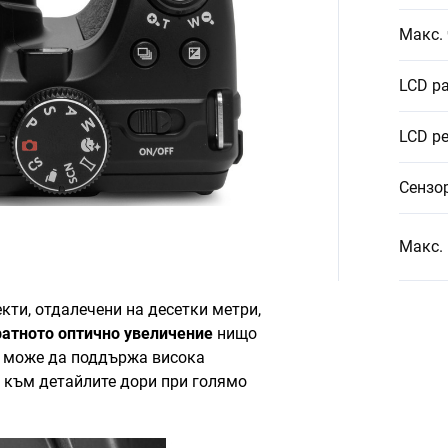
Макс. 
LCD р
LCD р
Сензо
Макс.
кти, отдалечени на десетки метри,
ратното оптично увеличение
нищо
т може да поддържа висока
 към детайлите дори при голямо