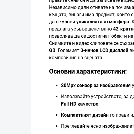
правите снимки и да записвате видео
Независимо дали отивате на почивка
къщата, винаги има предмет, който с
да се улови
уникалната атмосфера
.
предлага усъвършенствано
42-кратн
позволява да се достигнат обекти на
Снимките и видеоклиповете се съхра
GB
. Големият
3-инчов LCD дисплей
ви
композиция на сцената.
Основни характеристики:
20Mpx сензор за изображения
у
Използвайте устройството, за д
Full HD качество
Компактният дизайн
го прави и
Прегледайте ясно изображение