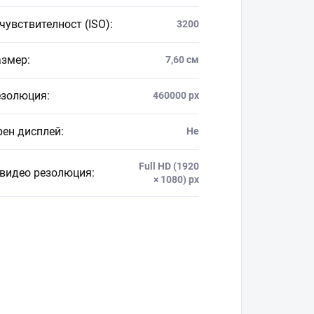
чувствителност (ISO)
:
3200
азмер
:
7,60 см
езолюция
:
460000 px
рен дисплей
:
Не
Full HD (1920
 видео резолюция
:
× 1080) px