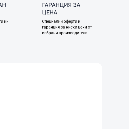
АН
ГАРАНЦИЯ ЗА
ЦЕНА
ти ни
Специални оферти и
а
гаранция за ниски цени от
избрани производители