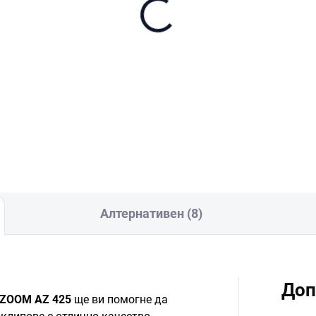
nDisk Extreme Pro
croSDXC 256GB + SD
aptér
7
В количката
Алтернативен (8)
Доп
 ZOOM AZ 425
ще ви помогне да