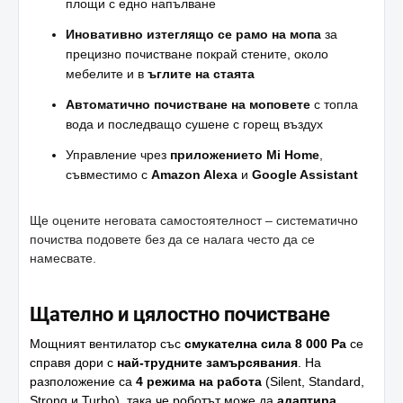
площи с едно напълване
Иновативно изтеглящо се рамо на мопа
за
прецизно почистване покрай стените, около
мебелите и в
ъглите на стаята
Автоматично почистване на моповете
с топла
вода и последващо сушене с горещ въздух
Управление чрез
приложението Mi Home
,
съвместимо с
Amazon Alexa
и
Google Assistant
Ще оцените неговата самостоятелност – систематично
почиства подовете без да се налага често да се
намесвате.
Щателно и цялостно почистване
Мощният вентилатор със
смукателна сила 8 000 Pa
се
справя дори с
най-трудните замърсявания
. На
разположение са
4 режима на работа
(Silent, Standard,
Strong и Turbo), така че роботът може да
адаптира