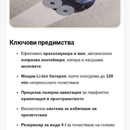
Ключови предимства
Ефективно
прахосмукира и мие
, автоматично
изпразва контейнера
, изпира и изсушава
моповете
Мощна Li-Ion батерия
, която осигурява до
120
min
непрекъснато почистване
Прецизна лазерна навигация
за перфектна
ориентация в пространството
Високоточна
система за избягване на
препятствия
Резервоар за вода 4 l
за почистване на големи