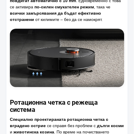
повдигат автоматично с 10 mm
. Едновременно с това
се активира
по-силен смукателен режим
, така че
всички замърсявания да бъдат ефективно
отстранени
от килимите – без да се намокрят.
Ротационна четка с режеща
система
Специално проектираната ротационна четка с
вградено острие
се справя без проблем с
дълги косми
и
животинска козина
. По време на почистването