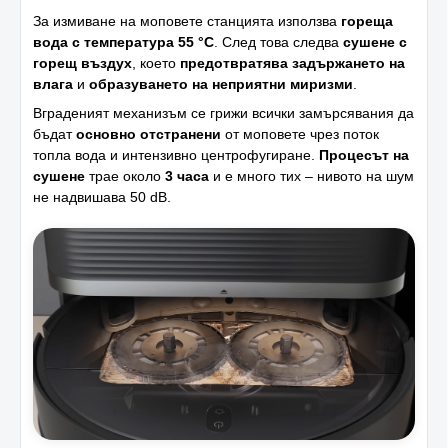
За измиване на моповете станцията използва
гореща
вода с температура 55 °C
. След това следва
сушене с
горещ въздух
, което
предотвратява задържането на
влага
и
образуването на неприятни миризми
.
Вграденият механизъм се грижи всички замърсявания да
бъдат
основно отстранени
от моповете чрез поток
топла вода и интензивно центрофугиране.
Процесът на
сушене
трае около
3 часа
и е много тих – нивото на шум
не надвишава 50 dB.