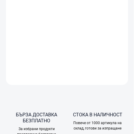
ДОСТАВКА
−
+
Добави в количката
роботизирана прахосмукачка • навигация: лазерна 360° •
захранване: Li-Ion 14,4 V, работа до 120 минути • мобилно
приложение: Mi Home • височина: 9,7 cm • предназначение: за
твърди подове и килими до 1 cm
ПОДРОБНА ИНФОРМАЦИЯ
ПОПИТАЙТЕ
БЪРЗА ДОСТАВКА
СТОКА В НАЛИЧНОСТ
БЕЗПЛАТНО
Повече от 1000 артикула на
склад, готови за изпращане
За избрани продукти