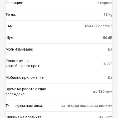
Гаранция
:
2 години
Тегло
:
18 kg
EAN
:
6941812777206
Шум
:
50 dB
Моп/Измиване
:
Да
Капацитет на
2,50 l
контейнера за прах
:
Мобилно приложение
:
Да
Време на работа с едно
до 120 мин
зареждане
:
Тип подова настилка
:
за твърди подове, за килими
Ширина на продукта
:
42.0 cm