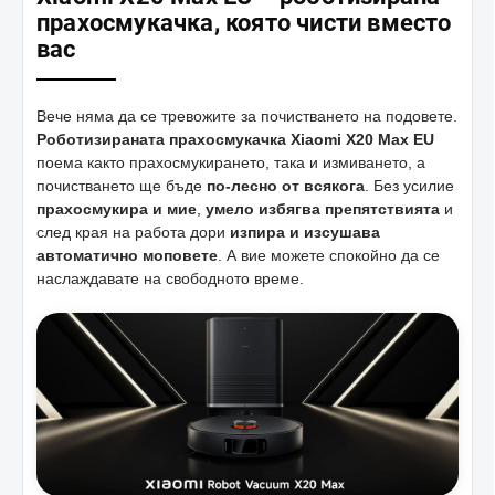
прахосмукачка, която чисти вместо
вас
Вече няма да се тревожите за почистването на подовете.
Роботизираната прахосмукачка Xiaomi X20 Max EU
поема както прахосмукирането, така и измиването, а
почистването ще бъде
по-лесно от всякога
. Без усилие
прахосмукира и мие
,
умело избягва препятствията
и
след края на работа дори
изпира и изсушава
автоматично моповете
. А вие можете спокойно да се
наслаждавате на свободното време.