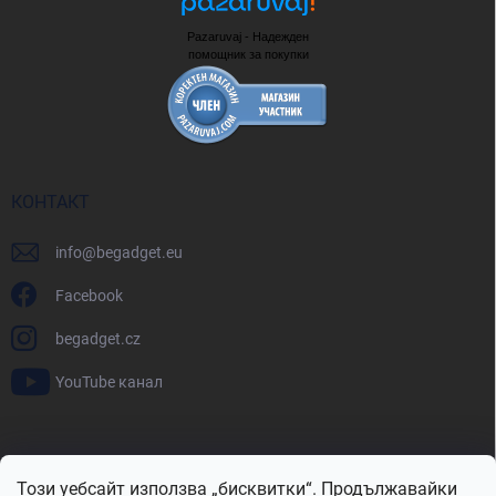
Pazaruvaj - Надежден
помощник за покупки
КОНТАКТ
info
@
begadget.eu
Facebook
begadget.cz
YouTube канал
BeGadget.bg
BeGadget.cz
BeGadget.sk
BeGadget.hu
Този уебсайт използва „бисквитки“. Продължавайки