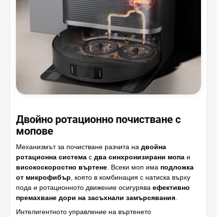
Двойно ротационно почистване с
мопове
Механизмът за почистване разчита на
двойна
ротационна система
с
два синхронизирани мопа
и
високоскоростно въртене
. Всеки моп има
подложка
от микрофибър
, която в комбинация с натиска върху
пода и ротационното движение осигурява
ефективно
премахване дори на засъхнали замърсявания
.
Интелигентното управление на въртенето