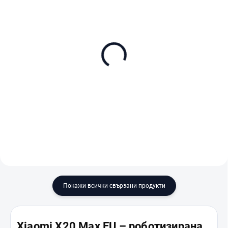
В НАЛИЧНОСТ (ВЪНШЕН СКЛАД)
В НАЛИЧНОСТ
DJI ROMO S (Water Tank
Dreame L40s Pro Ultra
Version)
White
€1 539
€539
В количката
В количката
Покажи всички свързани продукти
Xiaomi X20 Max EU – роботизирана