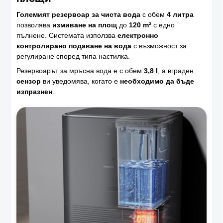
Големият резервоар за чиста вода
с обем
4 литра
позволява
измиване на площ
до
120 m²
с едно
пълнене. Системата използва
електронно
контролирано подаване на вода
с възможност за
регулиране според типа настилка.
Резервоарът за мръсна вода е с обем
3,8 l
, а вграден
сензор
ви уведомява, когато е
необходимо да бъде
изпразнен
.