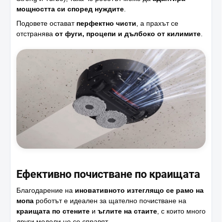
мощността си според нуждите
.
Подовете остават
перфектно чисти
, а прахът се
отстранява
от фуги, процепи и дълбоко от килимите
.
Ефективно почистване по краищата
Благодарение на
иновативното изтеглящо се рамо на
мопа
роботът е идеален за щателно почистване на
краищата по стените
и
ъглите на стаите
, с които много
други модели не се справят.