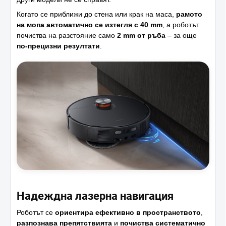
Когато се приближи до стена или крак на маса,
рамото
на мопа автоматично се изтегля с 40 mm
, а роботът
почиства на разстояние само
2 mm от ръба
– за още
по-прецизни резултати
.
Надеждна лазерна навигация
Роботът се
ориентира ефективно в пространството
,
разпознава препятствията
и
почиства систематично