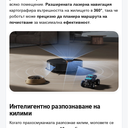
всяко помещение.
Разширената лазерна навигация
картографира вътрешността на жилището в
360°
, така че
роботът може
прецизно да планира маршрута на
почистване
за максимална
ефективност
.
Интелигентно разпознаване на
килими
Когато прахосмукачката разпознае килим, моповете се