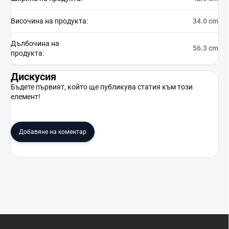
Височина на продукта
:
34.0 cm
Дълбочина на
56.3 cm
продукта
:
Дискусия
Бъдете първият, който ще публикува статия към този
елемент!
Добавяне на коментар
Ф