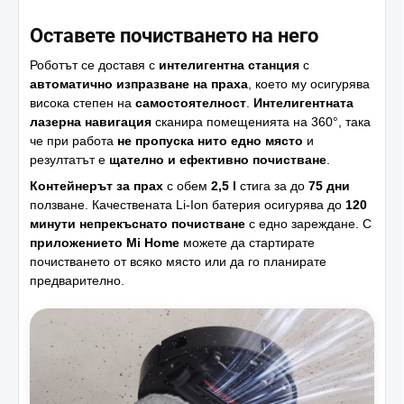
Оставете почистването на него
Роботът се доставя с
интелигентна станция
с
автоматично изпразване на праха
, което му осигурява
висока степен на
самостоятелност
.
Интелигентната
лазерна навигация
сканира помещенията на 360°, така
че при работа
не пропуска нито едно място
и
резултатът е
щателно и ефективно почистване
.
Контейнерът за прах
с обем
2,5 l
стига за до
75 дни
ползване. Качествената Li-Ion батерия осигурява до
120
минути непрекъснато почистване
с едно зареждане. С
приложението Mi Home
можете да стартирате
почистването от всяко място или да го планирате
предварително.