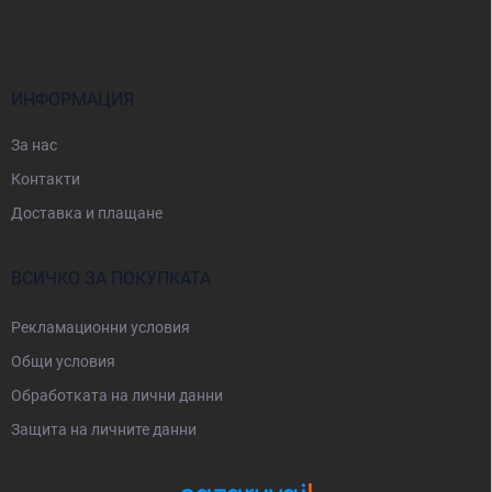
у
т
е
р
ИНФОРМАЦИЯ
За нас
Контакти
Доставка и плащане
ВСИЧКО ЗА ПОКУПКАТА
Рекламационни условия
Общи условия
Oбработката на лични данни
Защита на личните данни