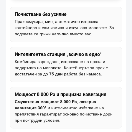
Почистване без усилие
Прахосмукира, мие, автоматично изпразва
контейнера и сам измива и изсушава моповете. За
подовете се грижи напълно вместо вас.
Интелигентна станция „всичко в едно“
Комбинира зареждане, изпразване на праха и
поддръжка на моповете. Контейнерът за прах е
достатъчен за до
75 дни
работа без намеса.
Мощност 8 000 Pa и прецизна навигация
Смукателна мощност 8 000 Pa
,
лазерна
навигация 360°
и интелигентно избягване на
препятствия гарантират основно почистване дори
при по-трудни условия.