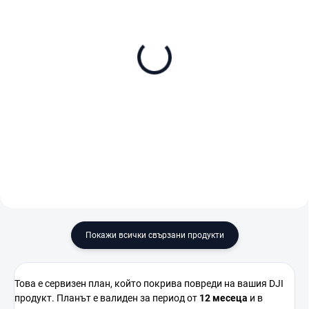
В НАЛИЧНОСТ (ВЪНШЕН СКЛАД)
В НАЛИЧНОСТ
DJI Osmo Pocket 3
DJI Osmo Pocket 3
Standard Combo
Creator Combo
€479
€499
В количката
В количката
Покажи всички свързани продукти
Това е сервизен план, който покрива повреди на вашия DJI
продукт. Планът е валиден за период от
12 месеца
и в