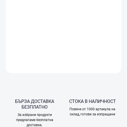
Това е сервизен план, който покрива повреди на вашия DJI
продукт. Планът е валиден за период от
12 месеца
и в
рамките му можете срещу допълнително заплащане да се
възползвате от до две пълни замени на продукта, ако е бил
повреден при инцидент или при нормална употреба.
Стандартната гаранция не покрива тези рискове. Става
въпрос за
електронен лиценз
, който ще ви бъде изпратен по
имейл след покупката.
ПОДРОБНА ИНФОРМАЦИЯ
ПОПИТАЙТЕ
БЪРЗА ДОСТАВКА
СТОКА В НАЛИЧНОСТ
БЕЗПЛАТНО
Повече от 1000 артикула на
склад, готови за изпращане
За избрани продукти
предлагаме безплатна
доставка.