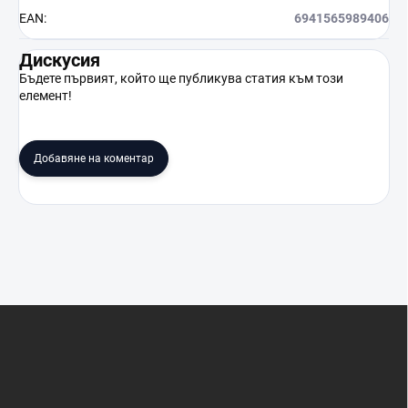
EAN
:
6941565989406
Дискусия
Бъдете първият, който ще публикува статия към този
елемент!
Добавяне на коментар
Ф
у
т
е
р