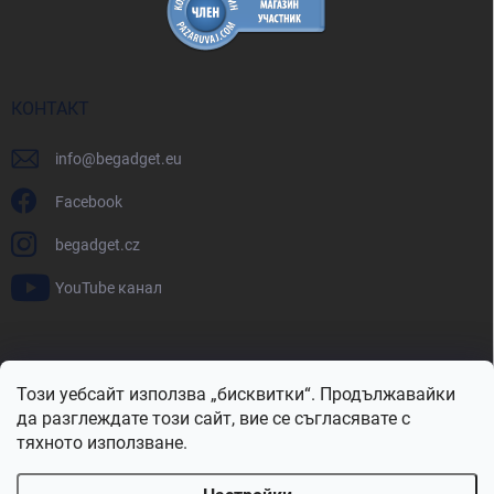
КОНТАКТ
info
@
begadget.eu
Facebook
begadget.cz
YouTube канал
BeGadget.bg
BeGadget.cz
BeGadget.sk
BeGadget.hu
Този уебсайт използва „бисквитки“. Продължавайки
BeGadget.ro
BeGadget.pl
BeGadget.hr
BeGadget.si
да разглеждате този сайт, вие се съгласявате с
тяхното използване.