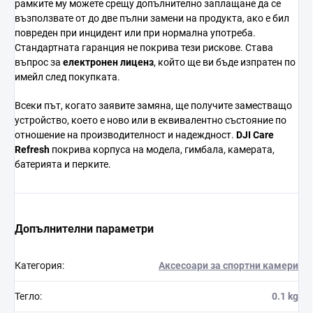
рамките му можете срещу допълнително заплащане да се
възползвате от до две пълни замени на продукта, ако е бил
повреден при инцидент или при нормална употреба.
Стандартната гаранция не покрива тези рискове. Става
въпрос за
електронен лиценз
, който ще ви бъде изпратен по
имейл след покупката.
Всеки път, когато заявите замяна, ще получите заместващо
устройство, което е ново или в еквивалентно състояние по
отношение на производителност и надеждност.
DJI Care
Refresh
покрива корпуса на модела, гимбала, камерата,
батерията и перките.
Допълнителни параметри
Категория
:
Аксесоари за спортни камери
Тегло
:
0.1 kg