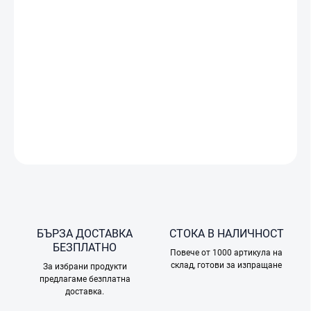
DJI
Care
Refresh
е
сервизен
пакет,
който
предоставя
цялостна
гаранционна
защита
за
камерата
Osmo
Action 5
Pro
.
За
разлика
от
стандартния
гаранционен
срок,
предлаган
от
други
производители,
DJI
Care
Refresh
не
се
ограничава
само
до
механични
дефекти
,
а
покрива
случайни
повреди
,
възникнали
при
нормална
употреба
на
продукта –
например
при
сблъсък
или
падане
.
ПОДРОБНА ИНФОРМАЦИЯ
ПОПИТАЙТЕ
БЪРЗА ДОСТАВКА
СТОКА В НАЛИЧНОСТ
БЕЗПЛАТНО
Повече от 1000 артикула на
склад, готови за изпращане
За избрани продукти
предлагаме безплатна
доставка.