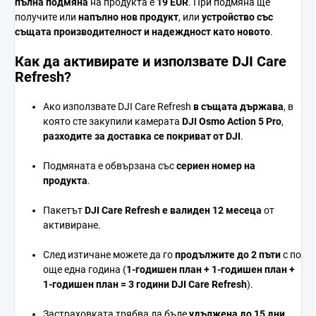
пълна
подмяна
на
продукта
е
19
EUR
.
При
подмяна
ще
получите
или
напълно
нов
продукт
,
или
устройство
със
същата
производителност
и
надеждност
като
новото
.
Как
да
активирате
и
използвате
DJI
Care
Refresh?
Ако
използвате
DJI
Care
Refresh
в
същата
държава
,
в
която
сте
закупили
камерата
DJI
Osmo
Action 5
Pro
,
разходите
за
доставка
се
покриват
от
DJI
.
Подмяната
е
обвързана
със
сериен
номер
на
продукта
.
Пакетът
DJI
Care
Refresh
е
валиден 12
месеца
от
активиране.
След
изтичане
можете
да
го
продължите
до 2
пъти
с
по
още
една
година (
1-
годишен
план + 1-
годишен
план +
1-
годишен
план = 3
години
DJI
Care
Refresh
).
Застраховката
трябва
да
бъде
удължена
до 15
дни