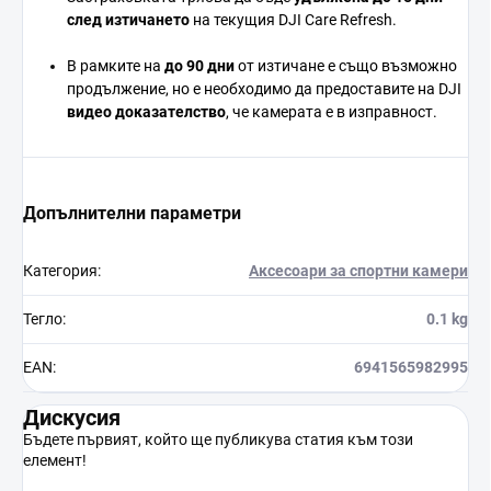
след
изтичането
на
текущия
DJI
Care
Refresh.
В
рамките
на
до 90
дни
от
изтичане
е
също
възможно
продължение,
но
е
необходимо
да
предоставите
на
DJI
видео
доказателство
,
че
камерата
е
в
изправност.
Допълнителни параметри
Категория
:
Аксесоари за спортни камери
Тегло
:
0.1 kg
EAN
:
6941565982995
Дискусия
Бъдете първият, който ще публикува статия към този
елемент!