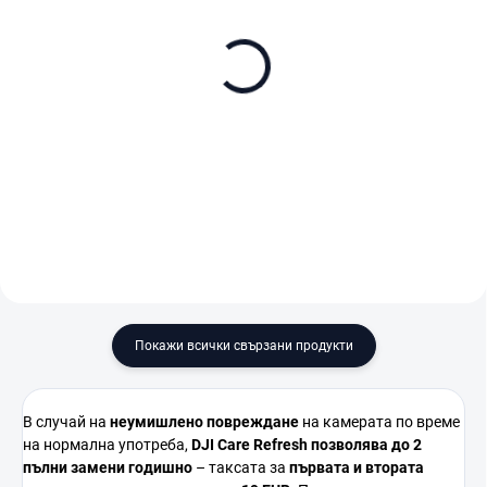
В НАЛИЧНОСТ (ВЪНШЕН СКЛАД)
В НАЛИЧНОСТ (ВЪНШЕН СКЛАД)
DJI Osmo Action 5 Pro
DJI Osmo Action 5 Pro
Adventure Combo
Standard Combo
€419
€329
В количката
В количката
Покажи всички свързани продукти
В
случай
на
неумишлено
повреждане
на
камерата
по
време
на
нормална
употреба,
DJI
Care
Refresh
позволява
до 2
пълни
замени
годишно
–
таксата
за
първата
и
втората